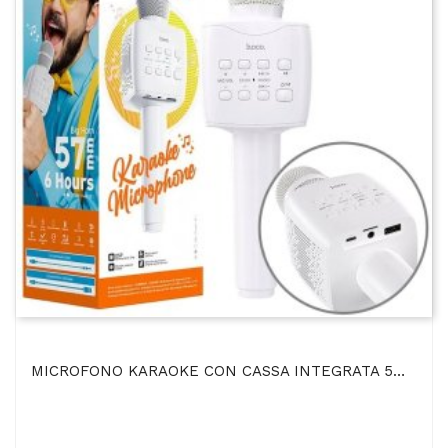
MICROFONO KARAOKE CON CASSA INTEGRATA 5W BLUETOOTH 5.0 - SLOT MICRO SD E USB - JACK 3.5mm PER...