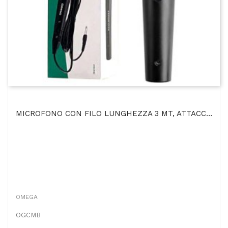
MICROFONO CON FILO LUNGHEZZA 3 MT, ATTACCO JACK 6,3MM E TASTO ON/OFF PER KARAOKE, PRESENTAZIONI...
OMEGA
OGCMB