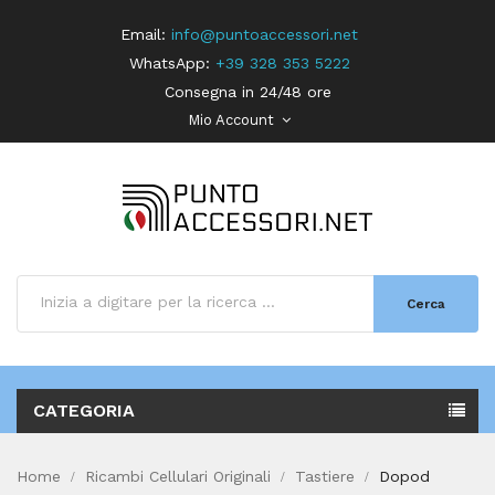
Email:
info@puntoaccessori.net
WhatsApp:
+39 328 353 5222
Consegna in 24/48 ore
Mio Account
Cerca
CATEGORIA
Home
Ricambi Cellulari Originali
Tastiere
Dopod