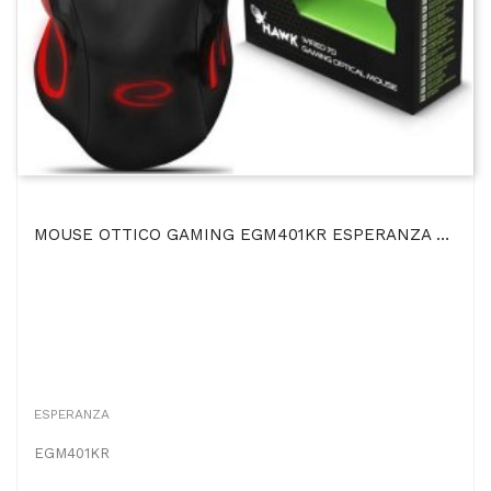
MOUSE OTTICO GAMING EGM401KR ESPERANZA CON FILO, 7 TASTI, FINO A 2400dpi E RETROILLUMINAZIONE...
ESPERANZA
EGM401KR