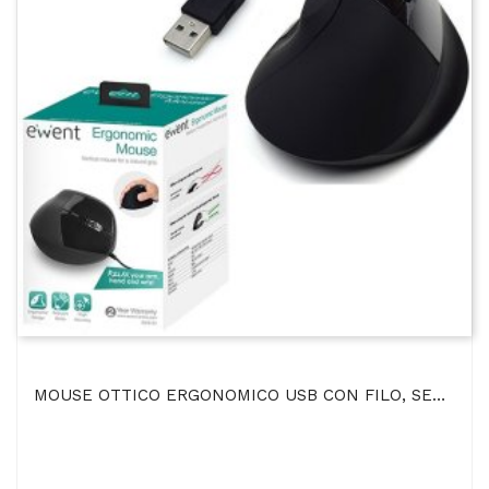
MOUSE OTTICO ERGONOMICO USB CON FILO, SENSORE 4 LIVELLI FINO A 1800 DPI, 5 TASTI E ROTELLINA PER...