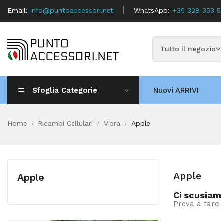
Email:
info@puntoaccessori.net
WhatsApp:
+39 328 353 
Sfoglia Categorie
Nuovi ARRIVI
Home
Ricambi Cellulari
Vibra
Apple
Apple
Apple
Ci scusiam
Prova a fare