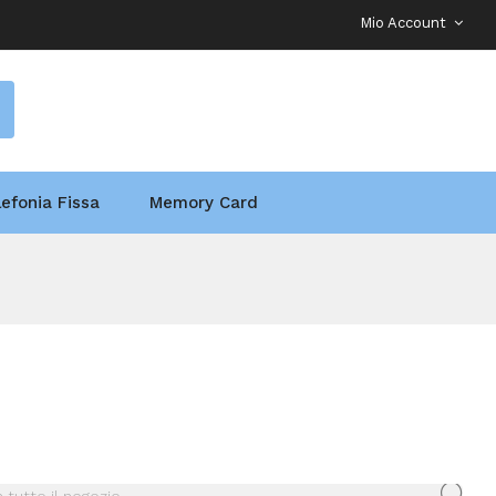
Mio Account
lefonia Fissa
Memory Card