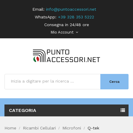
Email:
info@puntoaccessori.net
WhatsApp:
+39 328 353 5222
Consegna in 24/48 ore
Mio Account
Cerca
CATEGORIA
Home
Ricambi Cellulari
Microfoni
Q-tek