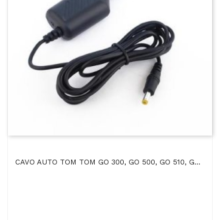
CAVO AUTO TOM TOM GO 300, GO 500, GO 510, GO 700, GO 710, GO 910, ONE V1, Rider 2