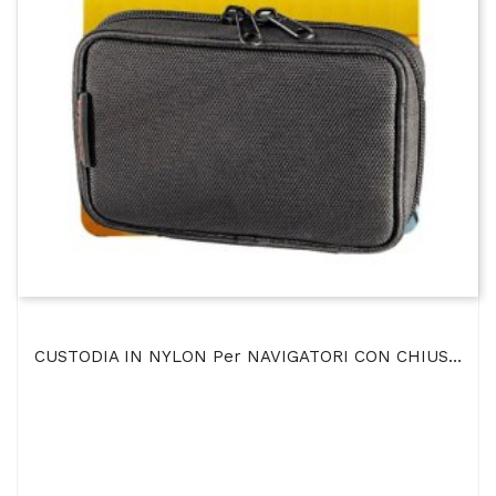
CUSTODIA IN NYLON Per NAVIGATORI CON CHIUSURA A ZIP, PASSACINTURA E LACCIO DA POLSO COLORE NERO...