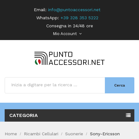
Email:
info@puntoaccessori.net
WhatsApp:
+39 328 353 5222
Consegna in 24/48 ore
Mio Account
Cerca
CATEGORIA
Home
Ricambi Cellulari
Suonerie
Sony-Ericsson