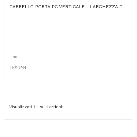
CARRELLO PORTA PC VERTICALE - LARGHEZZA DA 15 A 24,5 CM CON 4 RUOTE BLOCCABILI E BLOCCHI...
LINK
LKSUPN
Visualizzati 1-1 su 1 articoli