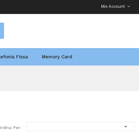
Mio Account
lefonia Fissa
Memory Card

Ordina Per: