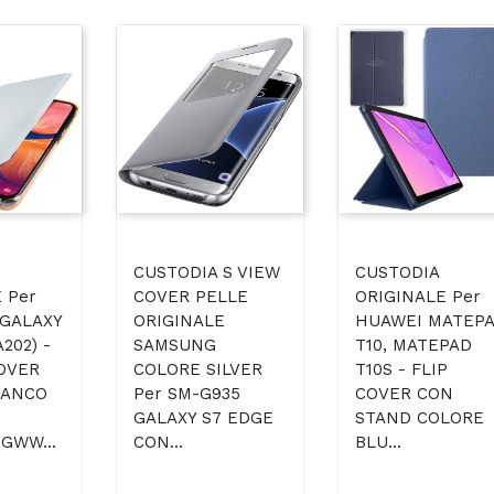
CUSTODIA S VIEW
CUSTODIA
 Per
COVER PELLE
ORIGINALE Per
GALAXY
ORIGINALE
HUAWEI MATEP
202) -
SAMSUNG
T10, MATEPAD
OVER
COLORE SILVER
T10S - FLIP
IANCO
Per SM-G935
COVER CON
GALAXY S7 EDGE
STAND COLORE
GWW...
CON...
BLU...