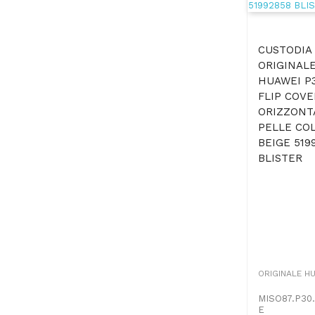
CUSTODIA
ORIGINALE
HUAWEI P3
FLIP COVE
ORIZZONT
PELLE CO
BEIGE 519
BLISTER
ORIGINALE H
MISO87.P30
E