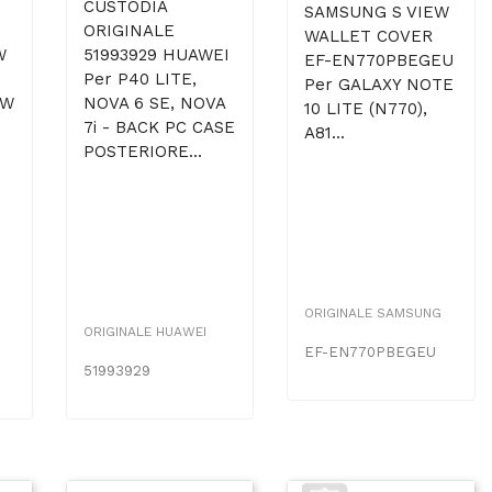
CUSTODIA
SAMSUNG S VIEW
ORIGINALE
WALLET COVER
W
51993929 HUAWEI
EF-EN770PBEGEU
Per P40 LITE,
Per GALAXY NOTE
WW
NOVA 6 SE, NOVA
10 LITE (N770),
7i - BACK PC CASE
A81...
POSTERIORE...
ORIGINALE SAMSUNG
ORIGINALE HUAWEI
EF-EN770PBEGEU
51993929