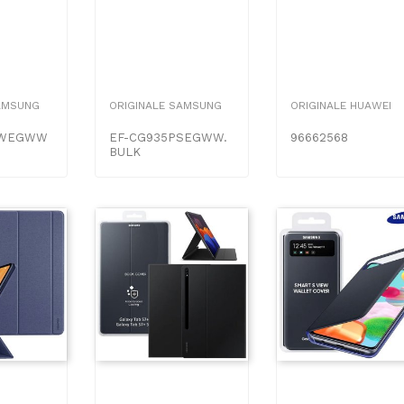
AMSUNG
ORIGINALE SAMSUNG
ORIGINALE HUAWEI
PWEGWW
EF-CG935PSEGWW.
96662568
BULK