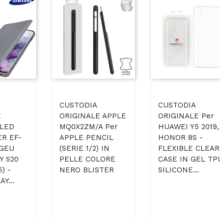
CUSTODIA
CUSTODIA
E
ORIGINALE APPLE
ORIGINALE Per
LED
MQ0X2ZM/A Per
HUAWEI Y5 2019,
R EF-
APPLE PENCIL
HONOR 8S -
GEU
(SERIE 1/2) IN
FLEXIBLE CLEAR
Y S20
PELLE COLORE
CASE IN GEL TP
) -
NERO BLISTER
SILICONE...
Y...