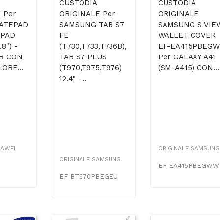
CUSTODIA
CUSTODIA
 Per
ORIGINALE Per
ORIGINALE
ATEPAD
SAMSUNG TAB S7
SAMSUNG S VIE
EPAD
FE
WALLET COVER
8") -
(T730,T733,T736B),
EF-EA415PBEG
ER CON
TAB S7 PLUS
Per GALAXY A41
ORE...
(T970,T975,T976)
(SM-A415) CON...
12.4" -...
UAWEI
ORIGINALE SAMSUNG
ORIGINALE SAMSUNG
EF-EA415PBEGWW
EF-BT970PBEGEU