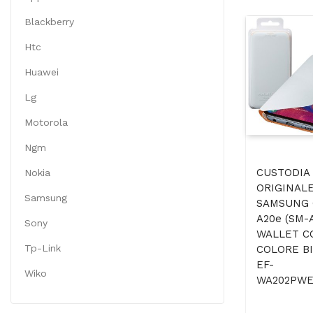
Blackberry
Htc
Huawei
Lg
Motorola
Ngm
CUSTODIA
Nokia
ORIGINALE
Samsung
SAMSUNG 
A20e (SM-A
Sony
WALLET C
Tp-Link
COLORE B
EF-
Wiko
WA202PWE