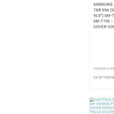
SAMSUNG 
TAB S5e (2
10.5") SM-
SM-T725 -
COVER CON
ORIGINALE S
EF-BT720