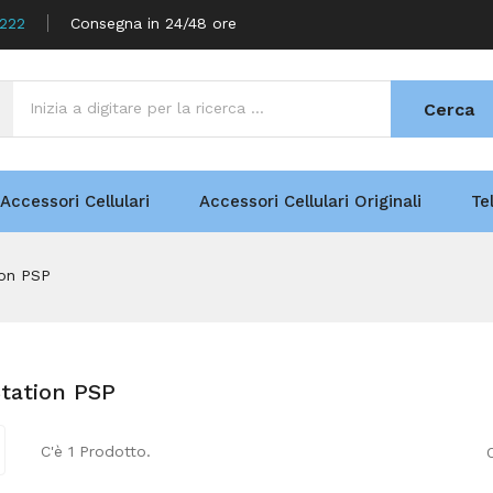
5222
Consegna in 24/48 ore
Cerca
Accessori Cellulari
Accessori Cellulari Originali
Te
ion PSP
tation PSP
C'è 1 Prodotto.