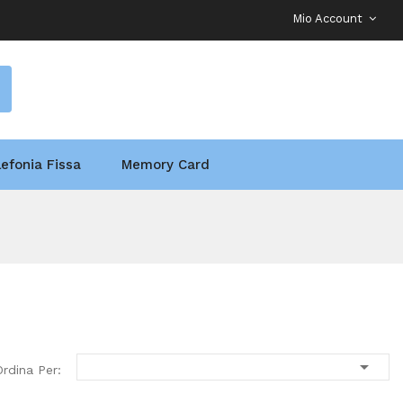
Mio Account
lefonia Fissa
Memory Card

Ordina Per: