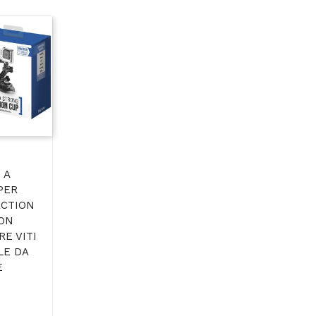
 A
PER
ACTION
ON
E VITI
LE DA
E