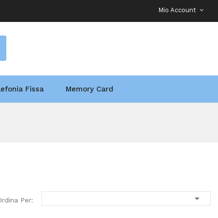
Mio Account
lefonia Fissa
Memory Card

Ordina Per: