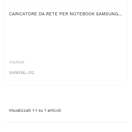
CARICATORE DA RETE PER NOTEBOOK SAMSUNG 60W 19V 3.16A 5.5x3.0MM COLORE NERO SA19316L-312 VULTECH...
VULTECH
SA19316L-312
Visualizzati 1-1 su 1 articoli