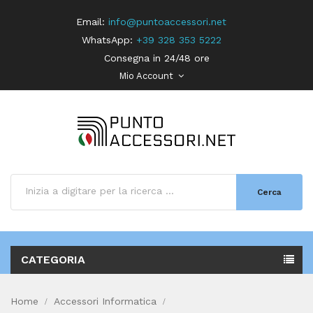
Email:
info@puntoaccessori.net
WhatsApp:
+39 328 353 5222
Consegna in 24/48 ore
Mio Account
Cerca
CATEGORIA
Home
Accessori Informatica