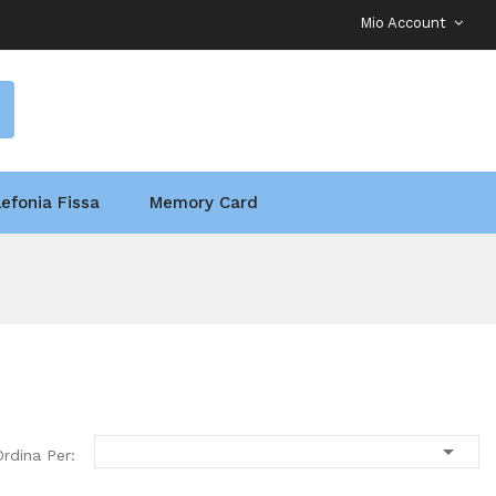
Mio Account
lefonia Fissa
Memory Card

Ordina Per: