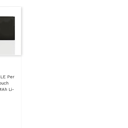
LE Per
ouch
MAh Li-