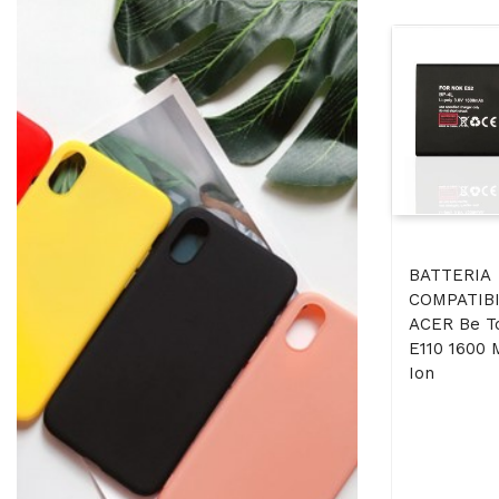
BATTERIA
COMPATIBI
ACER Be T
E110 1600 
Ion