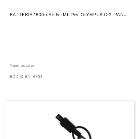
BATTERIA 1800mAh Ni-Mh Per OLYMPUS C-2, PANASONIC NV-M30, PHILIPS CPK-910, SHARP VL-C72UA,...
Manufacturer
BCD00.BN-BP31