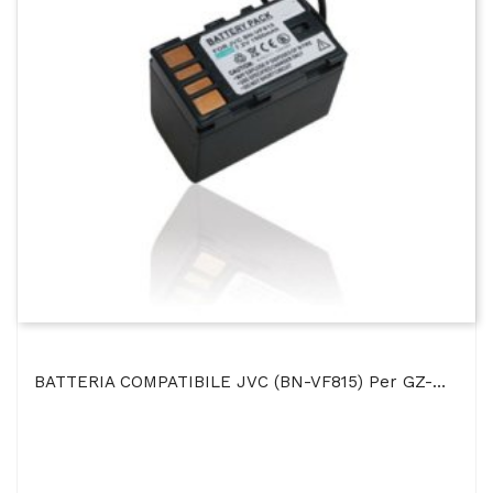
BATTERIA COMPATIBILE JVC (BN-VF815) Per GZ-MG177, GZ-MG134, GZ-MG150 1500 MAh Li-Ion SEGUE...