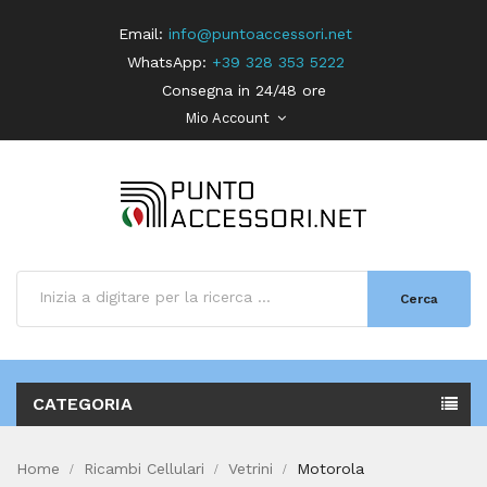
Email:
info@puntoaccessori.net
WhatsApp:
+39 328 353 5222
Consegna in 24/48 ore
Mio Account
Cerca
CATEGORIA
Home
Ricambi Cellulari
Vetrini
Motorola