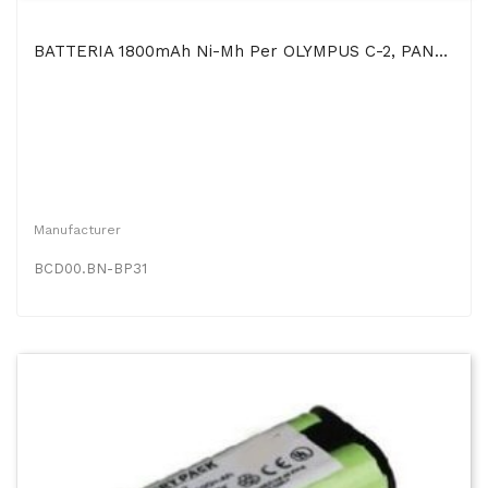
BATTERIA 1800mAh Ni-Mh Per OLYMPUS C-2, PANASONIC NV-M30, PHILIPS CPK-910, SHARP VL-C72UA,...
Manufacturer
BCD00.BN-BP31