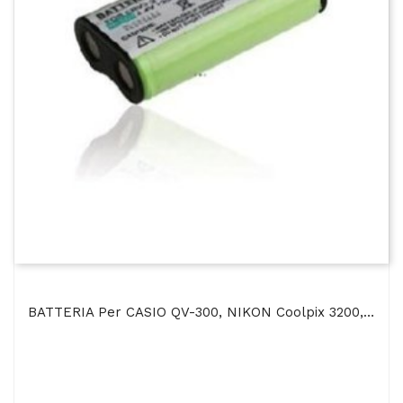
BATTERIA Per CASIO QV-300, NIKON Coolpix 3200, Coolpix 4100 - 1200mAh Ni-Mh - 1200mAh Ni-Mh SEGUE...