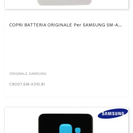
COPRI BATTERIA ORIGINALE Per SAMSUNG SM-A310 GALAXY A3 (2016) COLORE BIANCO BULK
ORIGINALE SAMSUNG
CBO07.SM-A310.BI