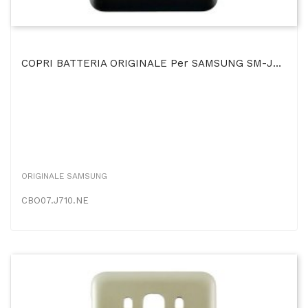
COPRI BATTERIA ORIGINALE Per SAMSUNG SM-J710F GALAXY J7 2016 COLORE NERO BULK
ORIGINALE SAMSUNG
CBO07.J710.NE