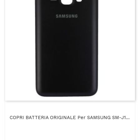
COPRI BATTERIA ORIGINALE Per SAMSUNG SM-J120 GALAXY J1 (2016) COLORE NERO BULK