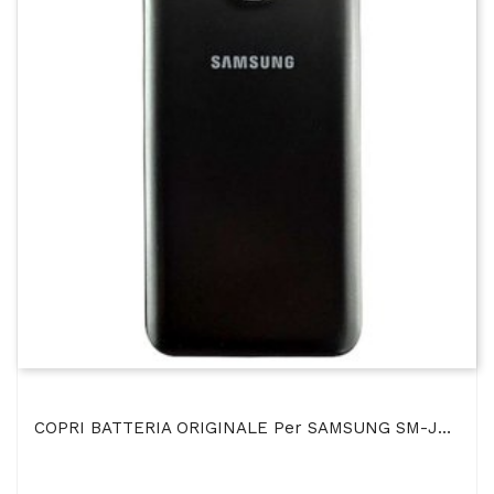
COPRI BATTERIA ORIGINALE Per SAMSUNG SM-J500 GALAXY J5 COLORE NERO BULK