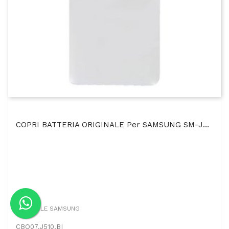
COPRI BATTERIA ORIGINALE Per SAMSUNG SM-J510 GALAXY J5 2016 COLORE BIANCO BULK
ORIGINALE SAMSUNG
CBO07.J510.BI