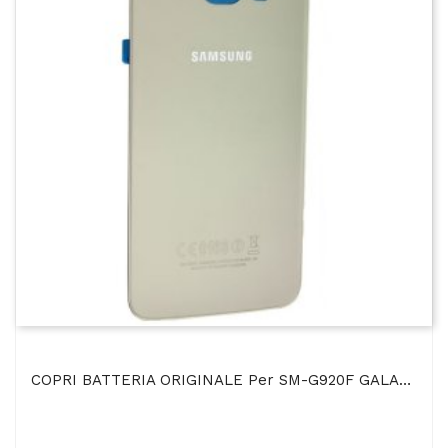
COPRI BATTERIA ORIGINALE Per SM-G920F GALAXY S6 COLORE ORO BULK