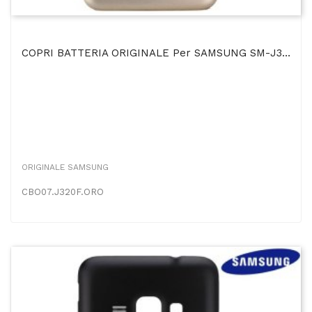
COPRI BATTERIA ORIGINALE Per SAMSUNG SM-J320F GALAXY J3 2016 DUOS COLORE ORO BULK
ORIGINALE SAMSUNG
CBO07.J320F.ORO