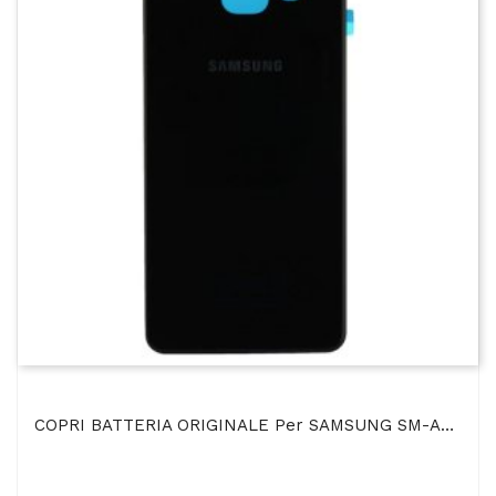
COPRI BATTERIA ORIGINALE Per SAMSUNG SM-A310 GALAXY A3 (2016) COLORE NERO BULK