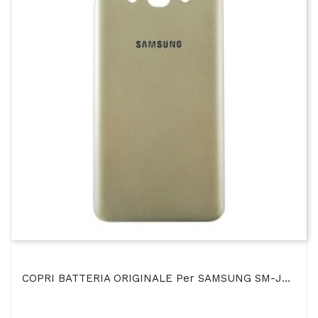
COPRI BATTERIA ORIGINALE Per SAMSUNG SM-J710F GALAXY J7 2016 COLORE ORO BULK