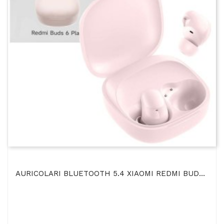
AURICOLARI BLUETOOTH 5.4 XIAOMI REDMI BUDS 6 PLAY ULTRALEGGERI, 5 MODALITA' EQ E RIDUZIONE RUMORE...