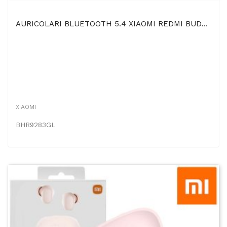
AURICOLARI BLUETOOTH 5.4 XIAOMI REDMI BUDS 6 PLAY ULTRALEGGERI, 5 MODALITA' EQ E RIDUZIONE RUMORE...
XIAOMI
BHR9283GL