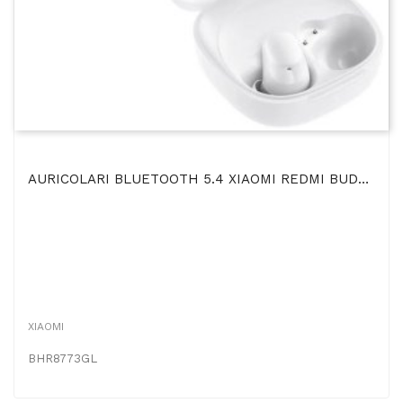
AURICOLARI BLUETOOTH 5.4 XIAOMI REDMI BUDS 6 PLAY ULTRALEGGERI, 5 MODALITA' EQ E RIDUZIONE RUMORE...
XIAOMI
BHR8773GL