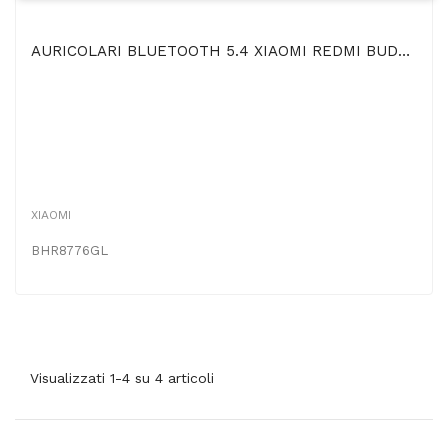
AURICOLARI BLUETOOTH 5.4 XIAOMI REDMI BUDS 6 PLAY ULTRALEGGERI, 5 MODALITA' EQ E RIDUZIONE RUMORE...
XIAOMI
BHR8776GL
Visualizzati 1-4 su 4 articoli