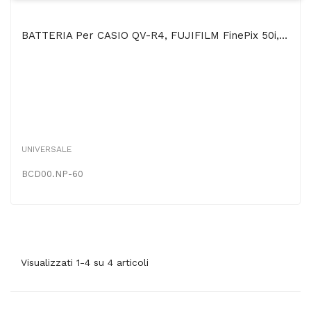
BATTERIA Per CASIO QV-R4, FUJIFILM FinePix 50i, TOSHIBA H20 - 950mAh Li-Ion - SEGUE COMPATIBILITA'..
UNIVERSALE
BCD00.NP-60
Visualizzati 1-4 su 4 articoli