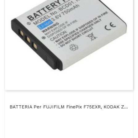
BATTERIA Per FUJIFILM FinePix F75EXR, KODAK Zi8, PENTAX Optio A40, Optio S10 - 750mAh Li-Ion -...