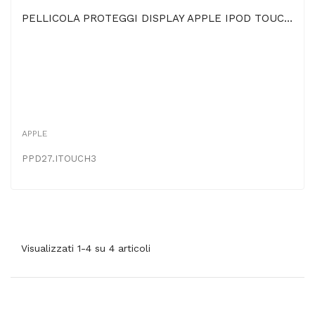
PELLICOLA PROTEGGI DISPLAY APPLE IPOD TOUCH 1ª, 2ª E 3ª GENERAZIONE
APPLE
PPD27.ITOUCH3
Visualizzati 1-4 su 4 articoli