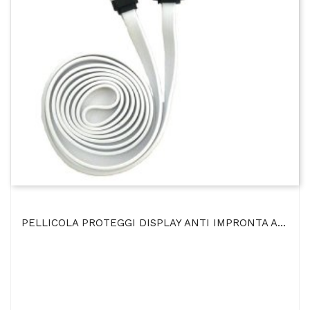
PELLICOLA PROTEGGI DISPLAY ANTI IMPRONTA APPLE IPOD TOUCH 4ª GENERAZIONE