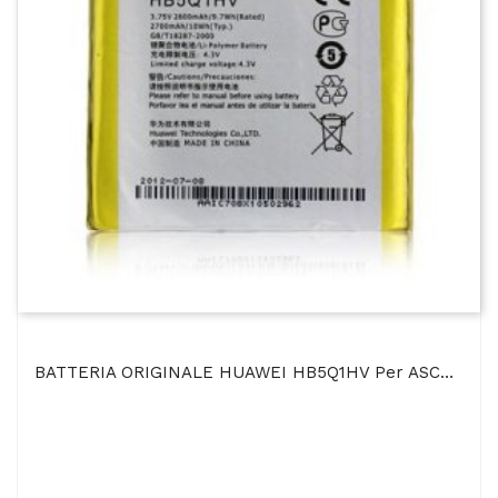
BATTERIA ORIGINALE HUAWEI HB5Q1HV Per ASCEND P1 XL, U9200E 2600mAh LI-ION BULK SEGUE...