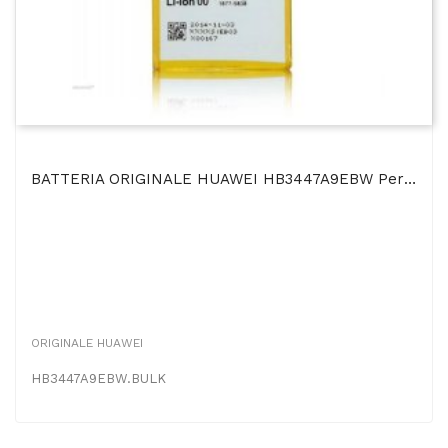
BATTERIA ORIGINALE HUAWEI HB3447A9EBW Per ASCEND P8 - 2520 MAh LI-ION BULK
ORIGINALE HUAWEI
HB3447A9EBW.BULK