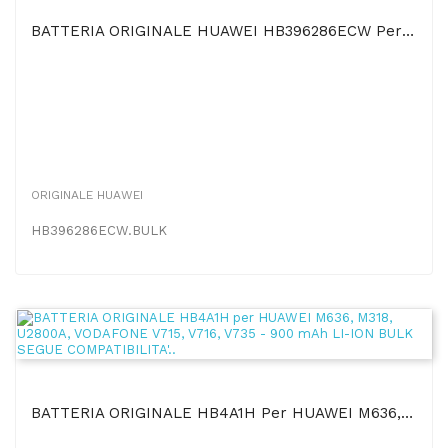
BATTERIA ORIGINALE HUAWEI HB396286ECW Per P SMART 2019, HONOR 10 LITE, ENJOY 9S - 3400 MAh LI-ION...
ORIGINALE HUAWEI
HB396286ECW.BULK
BATTERIA ORIGINALE HB4A1H Per HUAWEI M636, M318, U2800A, VODAFONE V715, V716, V735 - 900 MAh...