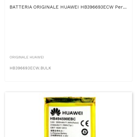
BATTERIA ORIGINALE HUAWEI HB396693ECW Per MATE 8 - 4000 MAh LI-ION BULK
ORIGINALE HUAWEI
HB396693ECW.BULK