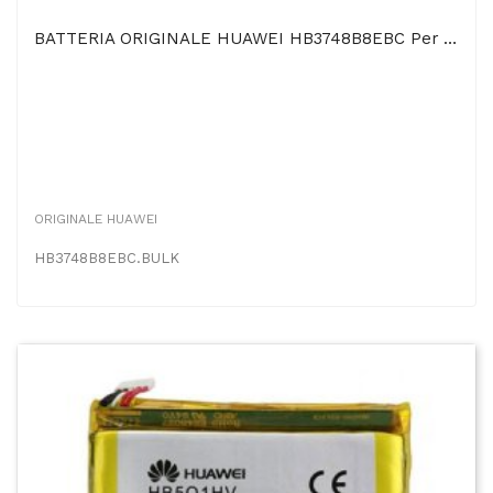
BATTERIA ORIGINALE HUAWEI HB3748B8EBC Per ASCEND G7 - 3000 MAh LI-ION BULK SEGUE COMPATIBILITA'...
ORIGINALE HUAWEI
HB3748B8EBC.BULK