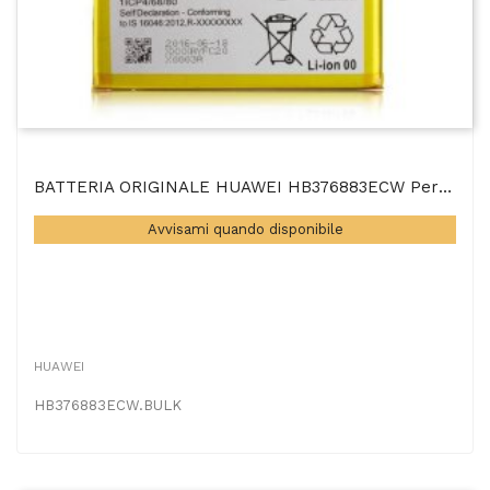
BATTERIA ORIGINALE HUAWEI HB376883ECW Per HUAWEI P9 PLUS - 3320 MAh LI-ION BULK
Avvisami quando disponibile
HUAWEI
HB376883ECW.BULK