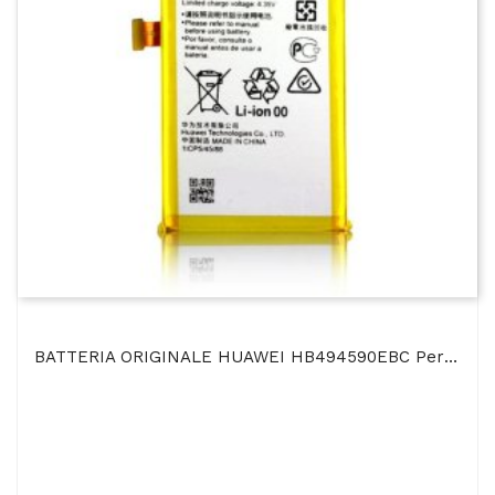
BATTERIA ORIGINALE HUAWEI HB494590EBC Per HONOR 7 - 3000 MAh LI-ION BULK