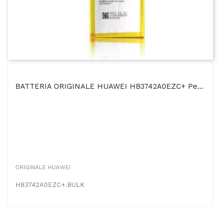
BATTERIA ORIGINALE HUAWEI HB3742A0EZC+ Per P8 LITE, P8 LITE SMART, GR3, ENJOY 5S - 2200 MAh...
ORIGINALE HUAWEI
HB3742A0EZC+.BULK