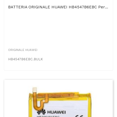
BATTERIA ORIGINALE HUAWEI HB4547B6EBC Per HONOR 6 PLUS 3500 MAh LI-ION BULK
ORIGINALE HUAWEI
HB4547B6EBC.BULK