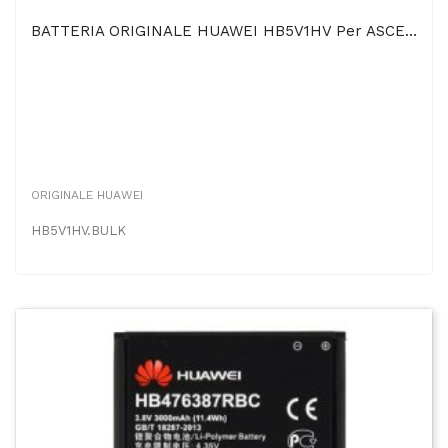
BATTERIA ORIGINALE HUAWEI HB5V1HV Per ASCEND Y540, ASCEND Y520, ASCEND Y300, Y360, Y3 - 2020 MAh...
ORIGINALE HUAWEI
HB5V1HV.BULK