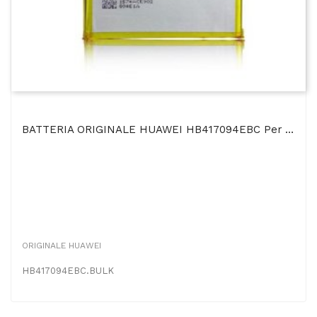
BATTERIA ORIGINALE HUAWEI HB417094EBC Per ASCEND MATE 7 - 4100 MAh LI-ION BULK
ORIGINALE HUAWEI
HB417094EBC.BULK