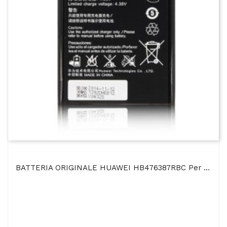
BATTERIA ORIGINALE HUAWEI HB476387RBC Per ASCEND G750, HONOR 3X 3000 MAh LI-ION BULK