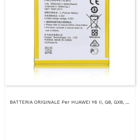
BATTERIA ORIGINALE Per HUAWEI Y6 II, G8, GX8, HONOR 6 4G LTE, HONOR 5X - 3000 MAh LI-ION BULK