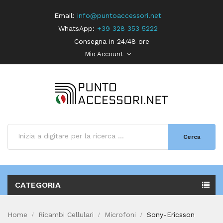
Email:
info@puntoaccessori.net
WhatsApp:
+39 328 353 5222
Consegna in 24/48 ore
Mio Account
Cerca
CATEGORIA
Home
Ricambi Cellulari
Microfoni
Sony-Ericsson