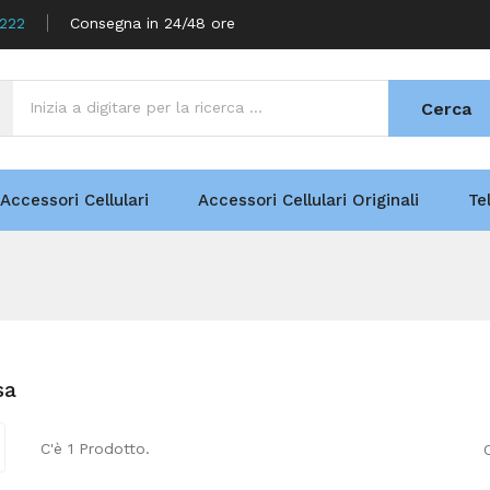
5222
Consegna in 24/48 ore
Cerca
Accessori Cellulari
Accessori Cellulari Originali
Te
sa
C'è 1 Prodotto.