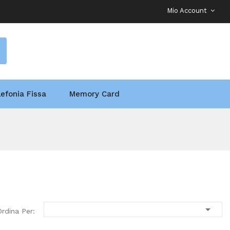
Mio Account
lefonia Fissa
Memory Card

Ordina Per: