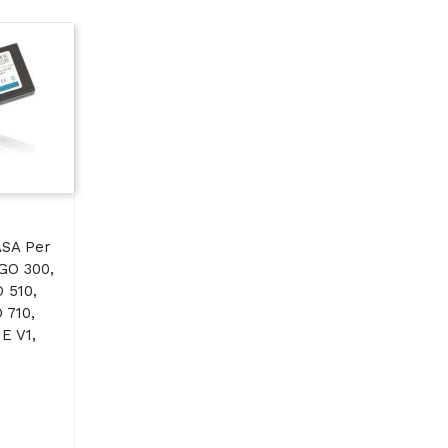
SA Per
O 300,
 510,
 710,
E V1,