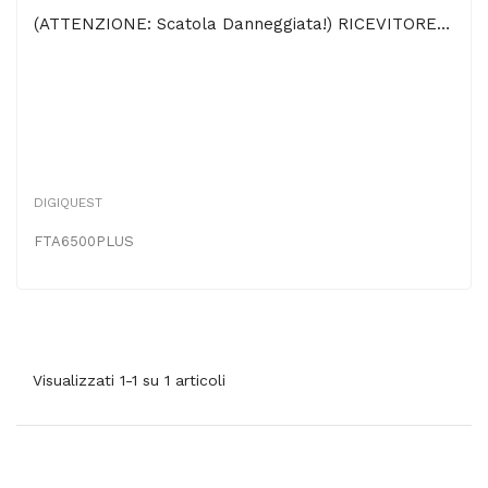
(ATTENZIONE: Scatola Danneggiata!) RICEVITORE DIGITALE SATELLITARE FREE TO AIR CON USB,...
DIGIQUEST
FTA6500PLUS
Visualizzati 1-1 su 1 articoli