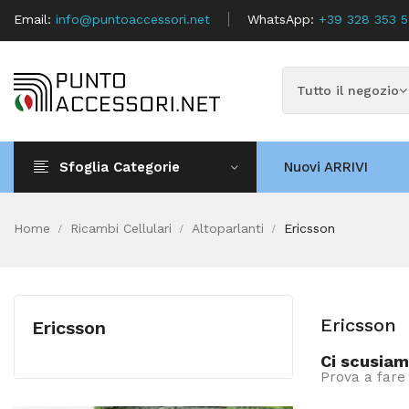
Email:
info@puntoaccessori.net
WhatsApp:
+39 328 353 
Sfoglia Categorie
Nuovi ARRIVI
Home
Ricambi Cellulari
Altoparlanti
Ericsson
Ericsson
Ericsson
Ci scusiam
Prova a fare