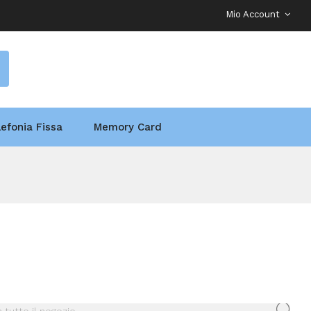
Mio Account
lefonia Fissa
Memory Card