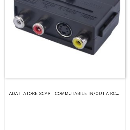
ADATTATORE SCART COMMUTABILE IN/OUT A RCA E ENTRATA S-VIDEO - COLORE NERO SCART 56 PRODOTTO SFUSO...