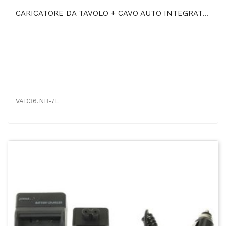
CARICATORE DA TAVOLO + CAVO AUTO INTEGRATO NB-7L Per CANON POWERSHOT G10, POWERSHOT G10 IS,...
VAD36.NB-7L