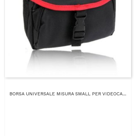
BORSA UNIVERSALE MISURA SMALL PER VIDEOCAMERE E FOTOCAMERE CON TASCHE INTERNE COLORE NERO E ROSSO