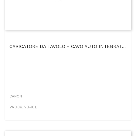
CARICATORE DA TAVOLO + CAVO AUTO INTEGRATO NB-10L Per CANON POWERSHOT SX40 HS
CANON
VAD36.NB-10L