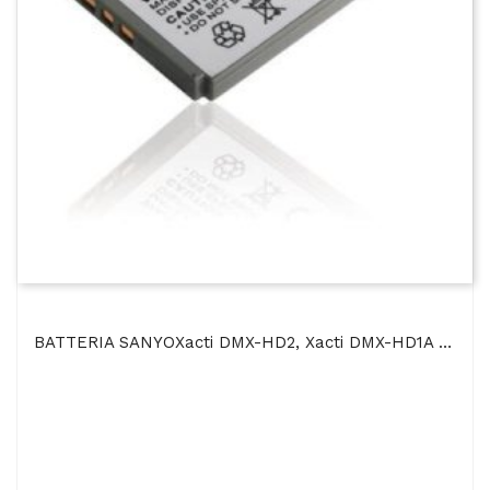
BATTERIA SANYOXacti DMX-HD2, Xacti DMX-HD1A 900mAh Li-Ion