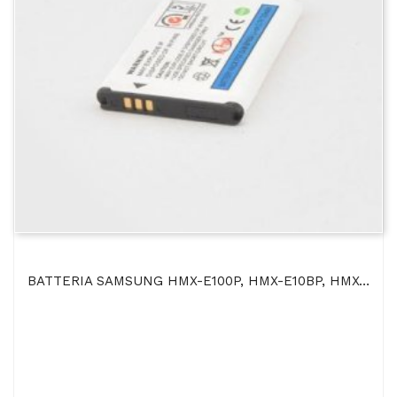
BATTERIA SAMSUNG HMX-E100P, HMX-E10BP, HMX-E10WP 720mAh Li-Ion