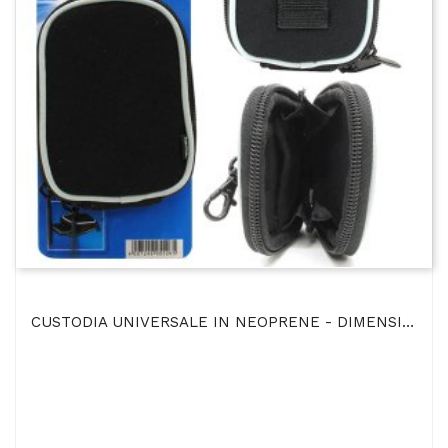
CUSTODIA UNIVERSALE IN NEOPRENE - DIMENSIONI INTERNE 6,5x9,5x2CM CON PASSACINTURA, GANCIO E...