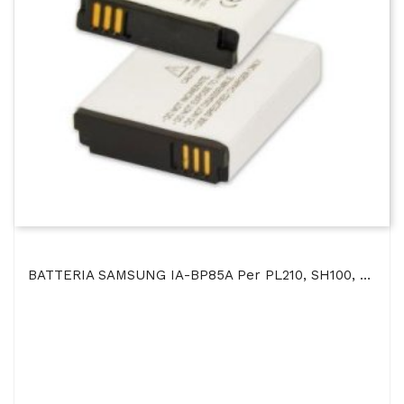
BATTERIA SAMSUNG IA-BP85A Per PL210, SH100, WB210 800 MAh LI-ION