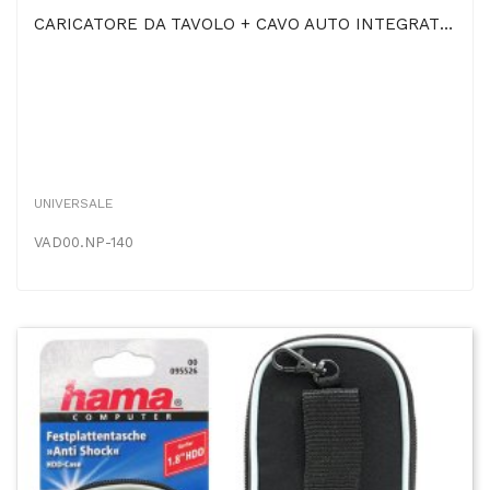
CARICATORE DA TAVOLO + CAVO AUTO INTEGRATO NP-140 Per SAMSUNG VP-DX105i, FUJIFILM FinePix S100FS...
UNIVERSALE
VAD00.NP-140