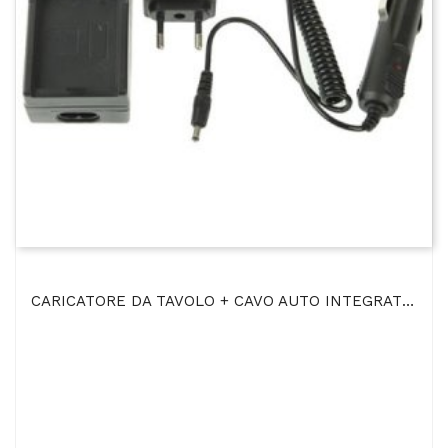
CARICATORE DA TAVOLO + CAVO AUTO INTEGRATO NB-9L Per CANON SD4500IS, DIGITAL IXUS 1000 HS, IXY 50S