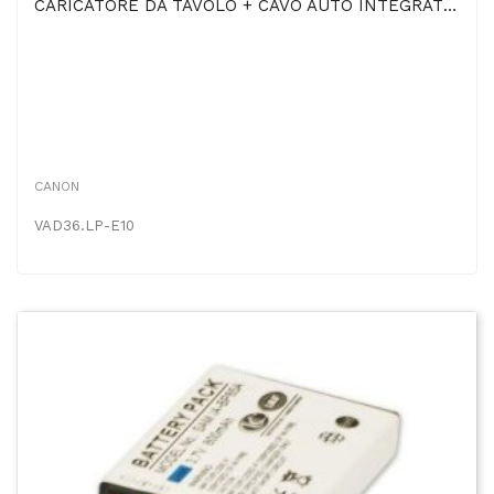
CARICATORE DA TAVOLO + CAVO AUTO INTEGRATO LP-E10 Per CANON EOS 1100D, KISS X50, REBEL T3
CANON
VAD36.LP-E10