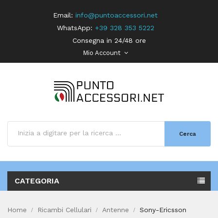
Email:
info@puntoaccessori.net
WhatsApp:
+39 328 353 5222
Consegna in 24/48 ore
Mio Account
Cerca
CATEGORIA
Home
Ricambi Cellulari
Antenne
Sony-Ericsson